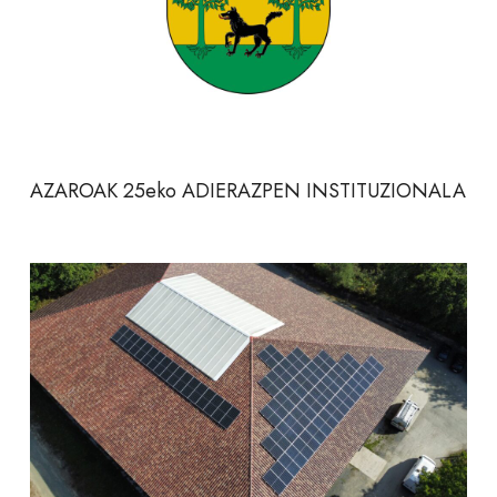
AZAROAK 25eko ADIERAZPEN INSTITUZIONALA