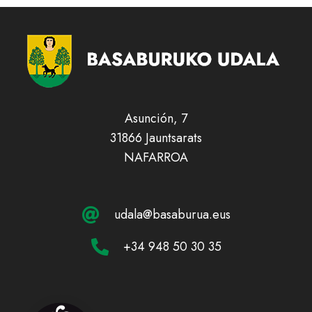
Ibilbideak
Asunción, 7
31866 Jauntsarats
NAFARROA
udala@basaburua.eus
+34 948 50 30 35