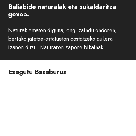
Baliabide naturalak eta sukaldaritza
goxoa.
Naturak ematen diguna, ongi zaindu ondoren,
bertako jatetxe-ostatuetan dastatzeko aukera
izanen duzu. Naturaren zapore bikainak.
Ezagutu Basaburua
Herriak
Jarduerak