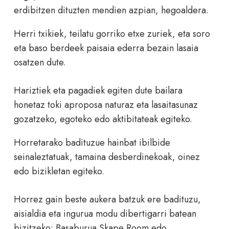
erdibitzen dituzten mendien azpian, hegoaldera.
Herri txikiek, teilatu gorriko etxe zuriek, eta soro
eta baso berdeek paisaia ederra bezain lasaia
osatzen dute.
Hariztiek eta pagadiek egiten dute bailara
honetaz toki aproposa naturaz eta lasaitasunaz
gozatzeko, egoteko edo aktibitateak egiteko.
Horretarako badituzue hainbat ibilbide
seinaleztatuak, tamaina desberdinekoak, oinez
edo bizikletan egiteko.
Horrez gain beste aukera batzuk ere badituzu,
aisialdia eta ingurua modu dibertigarri batean
bizitzeko: Basaburua Skape Room edo