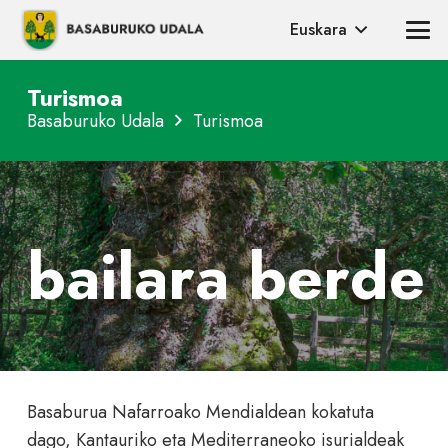
Euskara
Turismoa
Basaburuko Udala
Turismoa
bailara berde
Basaburua Nafarroako Mendialdean kokatuta
dago, Kantauriko eta Mediterraneoko isurialdeak