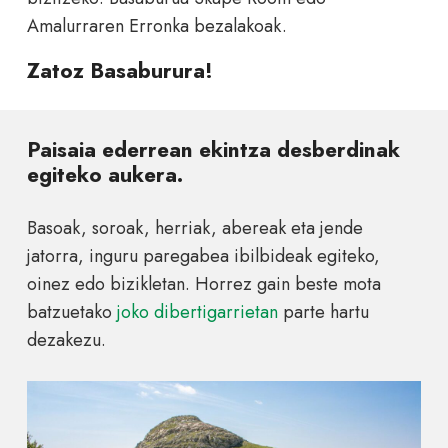
Amalurraren Erronka bezalakoak.
Zatoz Basaburura!
Paisaia ederrean ekintza desberdinak
egiteko aukera.
Basoak, soroak, herriak, abereak eta jende
jatorra, inguru paregabea ibilbideak egiteko,
oinez edo bizikletan. Horrez gain beste mota
batzuetako
joko dibertigarrietan
parte hartu
dezakezu.