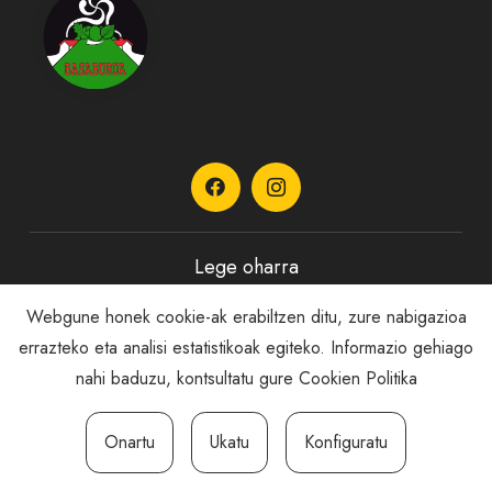
Lege oharra
Webgune honek cookie-ak erabiltzen ditu, zure nabigazioa
Pribatutasun Politika
errazteko eta analisi estatistikoak egiteko. Informazio gehiago
nahi baduzu, kontsultatu gure
Cookien Politika
Cookie politika
Onartu
Ukatu
Konfiguratu
Salaketa kanala