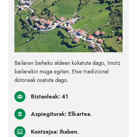
Bailaren beheko aldean kokatuta dago, Imotz
bailarekin muga egiten. Etxe tradizional
dotoreak osatuta dago.
Biztanleak: 41
Azpiegiturak: Elkartea.
Kontzejua: Ihaben.