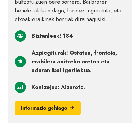
bultzatu zuen bere sorrera. Bailararen
beheko aldean dago, basoez inguratuta, eta
etxeak-eraikinak berriak dira nagusiki.
Biztanleak: 184
Azpiegiturak: Ostatua, frontoia,
erabilera anitzeko aretoa eta
udaran ibai igerilekua.
Kontzejua: Aizarotz.
Informazio gehiago