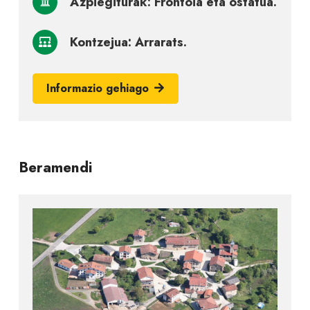
Azpiegiturak: Frontoia eta ostatua.
Kontzejua: Arrarats.
Informazio gehiago
Beramendi