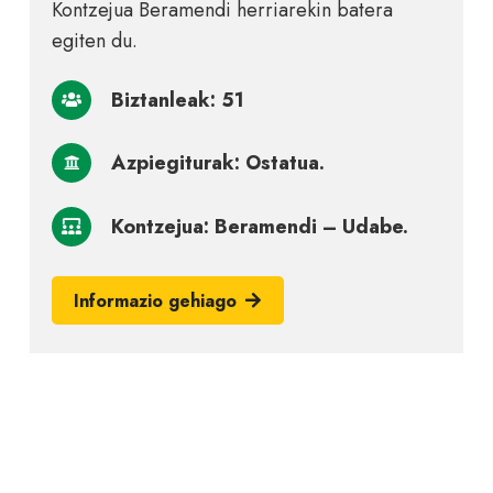
Kontzejua Beramendi herriarekin batera
egiten du.
Biztanleak: 51
Azpiegiturak: Ostatua.
Kontzejua: Beramendi – Udabe.
Informazio gehiago