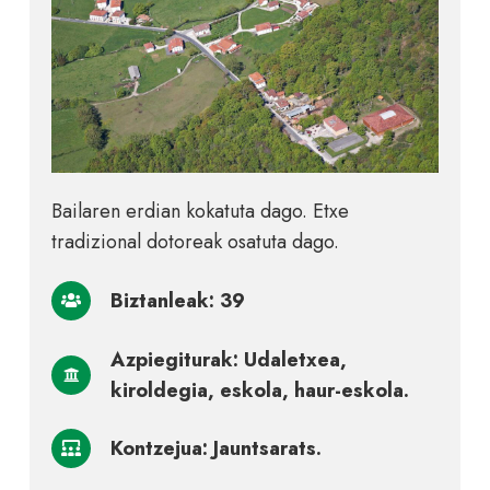
Bailaren erdian kokatuta dago. Etxe
tradizional dotoreak osatuta dago.
Biztanleak: 39
Azpiegiturak: Udaletxea,
kiroldegia, eskola, haur-eskola.
Kontzejua: Jauntsarats.