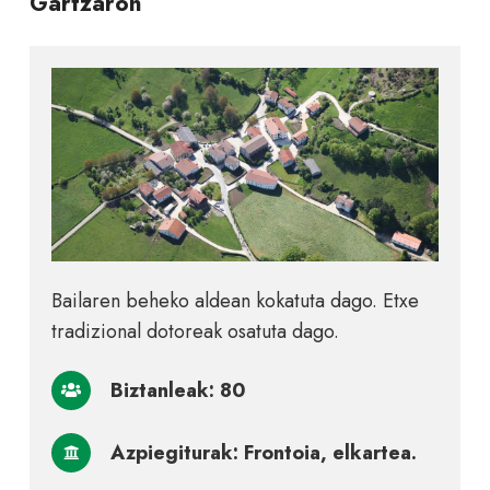
Gartzaron
Bailaren beheko aldean kokatuta dago. Etxe
tradizional dotoreak osatuta dago.
Biztanleak: 80
Azpiegiturak: Frontoia, elkartea.