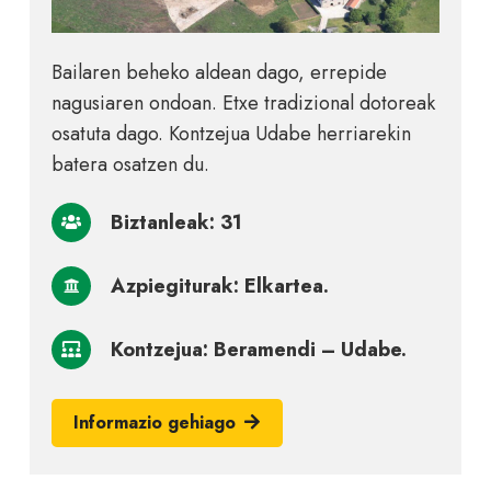
Bailaren beheko aldean dago, errepide
nagusiaren ondoan. Etxe tradizional dotoreak
osatuta dago. Kontzejua Udabe herriarekin
batera osatzen du.
Biztanleak: 31
Azpiegiturak: Elkartea.
Kontzejua: Beramendi – Udabe.
Informazio gehiago