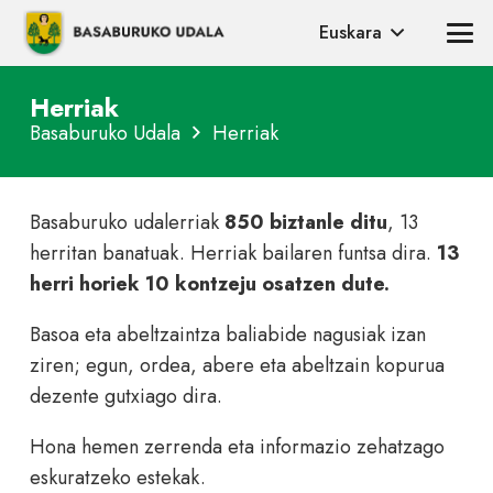
Euskara
Herriak
Basaburuko Udala
Herriak
Basaburuko udalerriak
850 biztanle ditu
, 13
herritan banatuak. Herriak bailaren funtsa dira.
13
herri horiek 10 kontzeju osatzen dute.
Basoa eta abeltzaintza baliabide nagusiak izan
ziren; egun, ordea, abere eta abeltzain kopurua
dezente gutxiago dira.
Hona hemen zerrenda eta informazio zehatzago
eskuratzeko estekak.