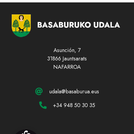
Asunción, 7
31866 Jauntsarats
NAFARROA
udala@basaburua.eus
+34 948 50 30 35