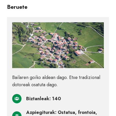
Beruete
Bailaren goiko aldean dago. Etxe tradizional
dotoreak osatuta dago.
Biztanleak: 140
Azpiegiturak: Ostatua, frontoia,