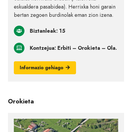
eskualdera pasabidea). Herrixka honi garain
bertan zegoen burdinolak eman zion izena.
Biztanleak: 15
Kontzejua: Erbiti – Orokieta – Ola.
Informazio gehiago
Orokieta