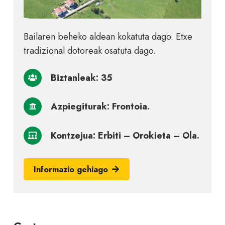
Bailaren beheko aldean kokatuta dago. Etxe
tradizional dotoreak osatuta dago.
Biztanleak: 35
Azpiegiturak: Frontoia.
Kontzejua: Erbiti – Orokieta – Ola.
Informazio gehiago