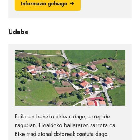
Informazio gehiago
Udabe
Bailaren beheko aldean dago, errepide
nagusian. Healdeko bailararen sarrera da.
Etxe tradizional dotoreak osatuta dago.