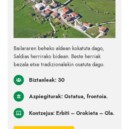
Bailararen beheko aldean kokatuta dago,
Saldias herrirako bidean. Beste herriak
bezala etxe tradizionalekin osatuta dago.
Biztanleak: 30
Azpiegiturak: Ostatua, frontoia.
Kontzejua: Erbiti – Orokieta – Ola.