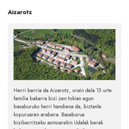
Aizarotz
Herri berria da Aizarotz, orain dela 15 urte
familia bakarra bizi zen tokian egun
basaburuko herri handiena da, biztanle
kopuruaren arabera. Basaburua
biziberritzeko asmoarekin Udalak berak