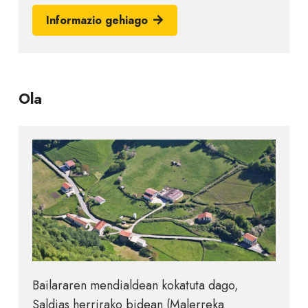
Informazio gehiago
Ola
Bailararen mendialdean kokatuta dago,
Saldias herrirako bidean (Malerreka