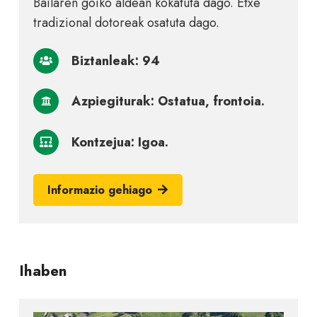
Bailaren goiko aldean kokatuta dago. Etxe
tradizional dotoreak osatuta dago.
Biztanleak: 94
Azpiegiturak: Ostatua, frontoia.
Kontzejua: Igoa.
Informazio gehiago
Ihaben