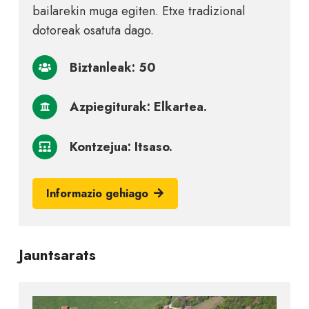
bailarekin muga egiten. Etxe tradizional
dotoreak osatuta dago.
Biztanleak: 50
Azpiegiturak: Elkartea.
Kontzejua: Itsaso.
Informazio gehiago
Jauntsarats