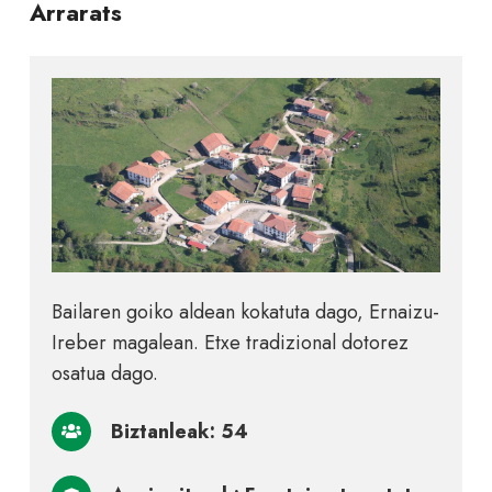
Arrarats
Bailaren goiko aldean kokatuta dago, Ernaizu-
Ireber magalean. Etxe tradizional dotorez
osatua dago.
Biztanleak: 54