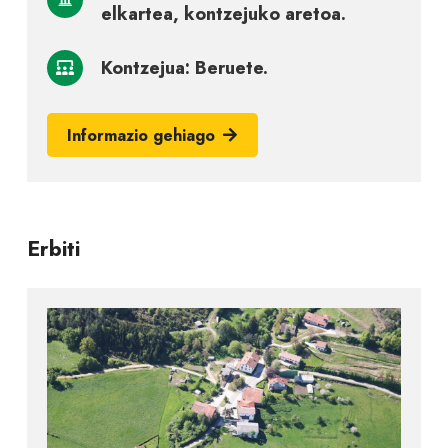
elkartea, kontzejuko aretoa.
Kontzejua: Beruete.
Informazio gehiago
Erbiti