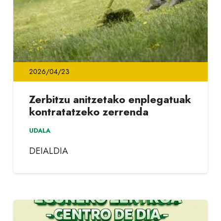
2026/04/23
Zerbitzu anitzetako enplegatuak
kontratatzeko zerrenda
UDALA
DEIALDIA