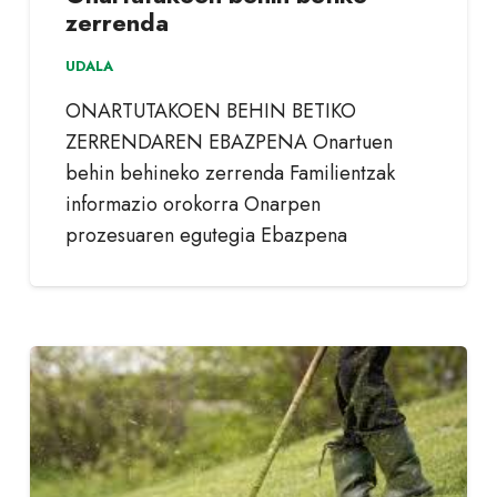
zerrenda
UDALA
ONARTUTAKOEN BEHIN BETIKO
ZERRENDAREN EBAZPENA Onartuen
behin behineko zerrenda Familientzak
informazio orokorra Onarpen
prozesuaren egutegia Ebazpena