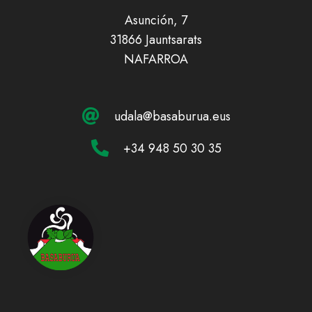
Asunción, 7
31866 Jauntsarats
NAFARROA
udala@basaburua.eus
+34 948 50 30 35