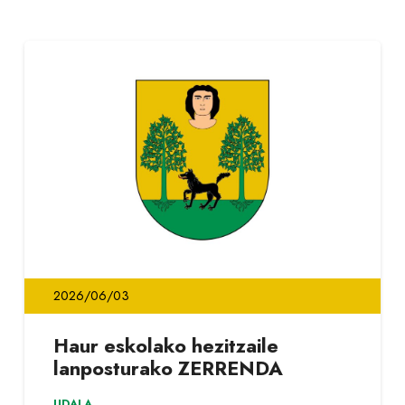
2026/06/03
Haur eskolako hezitzaile
lanposturako ZERRENDA
UDALA