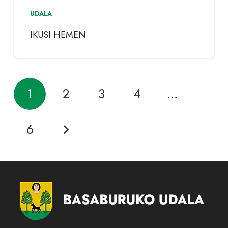
UDALA
IKUSI HEMEN
1
2
3
4
…
6