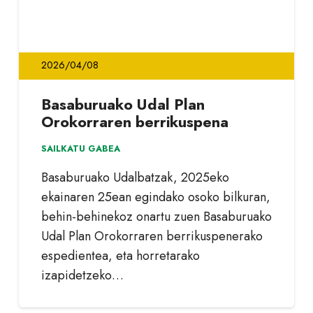
2026/04/08
Basaburuako Udal Plan
Orokorraren berrikuspena
SAILKATU GABEA
Basaburuako Udalbatzak, 2025eko
ekainaren 25ean egindako osoko bilkuran,
behin-behinekoz onartu zuen Basaburuako
Udal Plan Orokorraren berrikuspenerako
espedientea, eta horretarako
izapidetzeko…