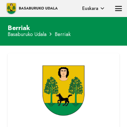
Euskara
Berriak
Basaburuko Udala
Berriak