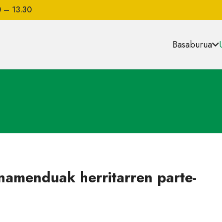
0 – 13.30
Basaburua
namenduak herritarren parte-