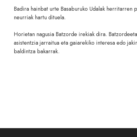
Badira hainbat urte Basaburuko Udalak herritarren p
neurriak hartu dituela.
Horietan nagusia Batzorde irekiak dira. Batzordeeta
asistentzia jarraitua eta gaiarekiko interesa edo ja
baldintza bakarrak.
Udalbatzarra