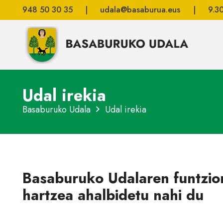
948 50 30 35
|
udala@basaburua.eus
|
9.3
Udal irekia
Basaburuko Udala
Udal irekia
Basaburuko Udalaren funtzio
hartzea ahalbidetu nahi du