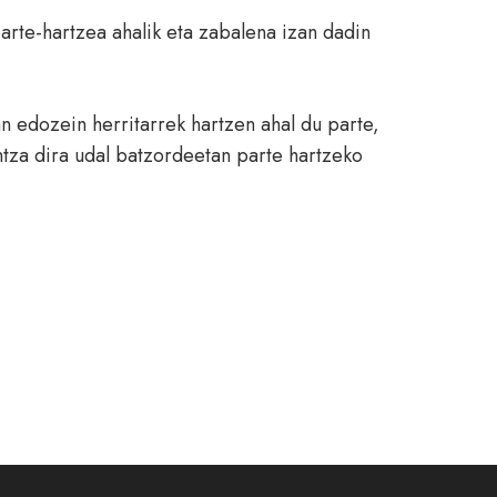
arte-hartzea ahalik eta zabalena izan dadin
n edozein herritarrek hartzen ahal du parte,
kintza dira udal batzordeetan parte hartzeko
Batzordeak