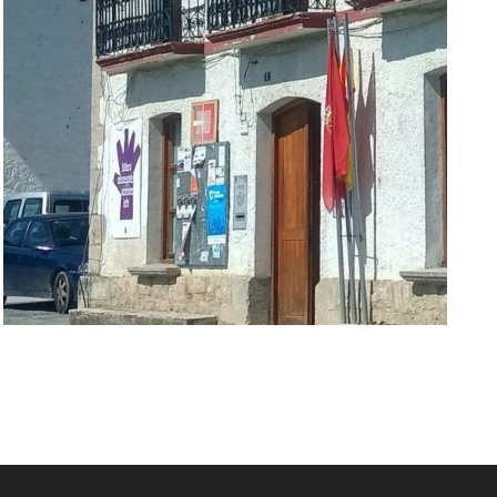
Udal
Zerbitzuak