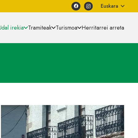
Euskara
Udal irekia
Tramiteak
Turismoa
Herritarrei arreta