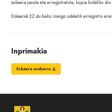
eskaera jasota eta erregistratuta, kopia bidaliko dio 
Eskaerak EZ du balio izango udaletik erregistro era
Inprimakia
Eskaera orokorra