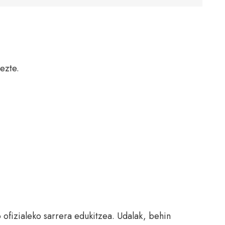
ezte.
 ofizialeko sarrera edukitzea. Udalak, behin