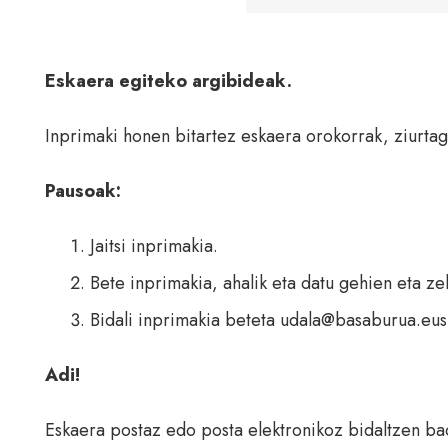
Eskaera egiteko argibideak.
Inprimaki honen bitartez eskaera orokorrak, ziurtagi
Pausoak:
Jaitsi inprimakia.
Bete inprimakia, ahalik eta datu gehien eta ze
Bidali inprimakia beteta udala@basaburua.eus
Adi!
Eskaera postaz edo posta elektronikoz bidaltzen bad