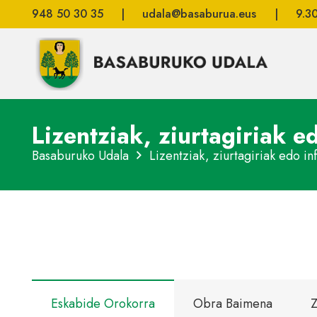
948 50 30 35
|
udala@basaburua.eus
|
9.3
Lizentziak, ziurtagiriak 
Basaburuko Udala
Lizentziak, ziurtagiriak edo i
Eskabide Orokorra
Obra Baimena
Z