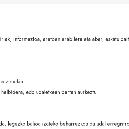
riak, informazioa, aretoen erabilera eta abar, eskatu dait
hatzenekin.
 helbidera, edo udaletxean bertan aurkeztu.
a, legezko balioa izateko beharrezkoa da udal erregistro