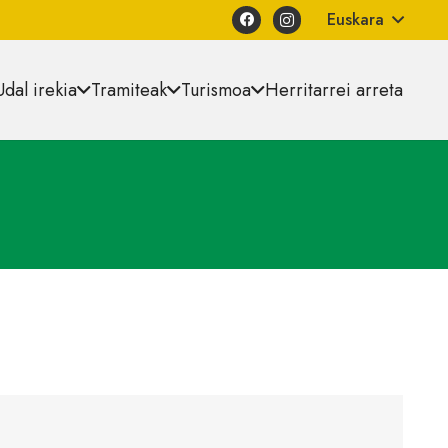
Euskara
Udal irekia
Tramiteak
Turismoa
Herritarrei arreta