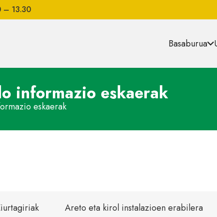
0 – 13.30
Basaburua
edo informazio eskaerak
nformazio eskaerak
iurtagiriak
Areto eta kirol instalazioen erabilera