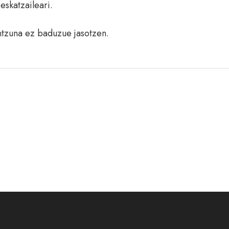
eskatzaileari.
ntzuna ez baduzue jasotzen.