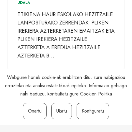
UDALA
TTIKIENA HAUR ESKOLAKO HEZITZAILE
LANPOSTURAKO ZERRENDAK. PLIKEN
IREKIERA AZTERKETAREN EMAITZAK ETA
PLIKEN IREKIERA HEZITZAILE
AZTERKETA A EREDUA HEZITZAILE
AZTERKETA B…
Webgune honek cookie-ak erabiltzen ditu, zure nabigazioa
BERRI GUZTIAK IKUSI
errazteko eta analisi estatistikoak egiteko. Informazio gehiago
nahi baduzu, kontsultatu gure
Cookien Politika
Onartu
Ukatu
Konfiguratu