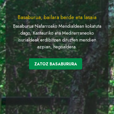
Basaburua, bailara berde eta lasaia
Basaburua Nafarroako Mendialdean kokatuta
dago, Kantauriko eta Mediterraneoko
isurialdeak erdibitzen dituzten mendien
azpian, hegoaldera.
ZATOZ BASABURURA