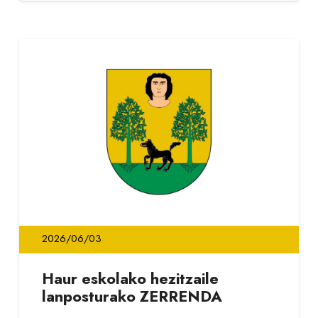
2026/06/03
Haur eskolako hezitzaile
lanposturako ZERRENDA