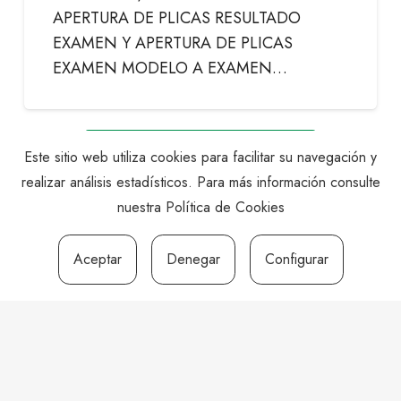
APERTURA DE PLICAS RESULTADO
EXAMEN Y APERTURA DE PLICAS
EXAMEN MODELO A EXAMEN…
VER TODAS LAS NOTICIAS
Este sitio web utiliza cookies para facilitar su navegación y
realizar análisis estadísticos. Para más información consulte
nuestra
Política de Cookies
Aceptar
Denegar
Configurar
Asunción, 7
31866 Jauntsarats
NAFARROA