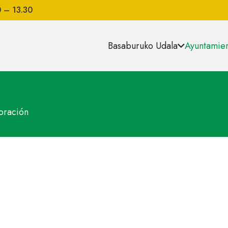
0 – 13.30
Basaburuko Udala
Ayuntamien
oración