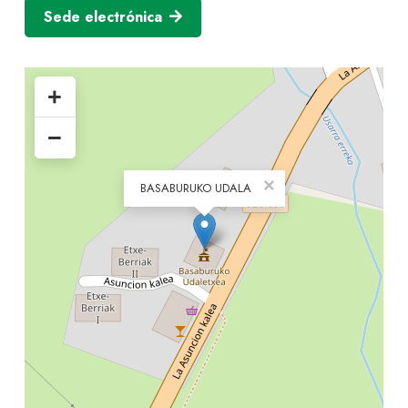
Sede electrónica
+
−
×
BASABURUKO UDALA