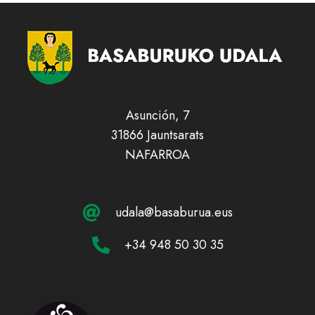
Asunción, 7
31866 Jauntsarats
NAFARROA
udala@basaburua.eus
+34 948 50 30 35