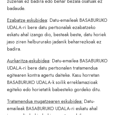
zuzenak ez badira edo behar bezala osatuak ez
badaude.
Ezabatze eskubidea
: Datu-emaileak BASABURUKO
UDALA-ri bere datu pertsonalak ezabatzeko
eskatu ahal izango dio, besteak beste, datu horiek
jaso ziren helbururako jadanik beharrezkoak ez
badira.
Aurkaritza-eskubi
dea
: Datu-emailea BASABURUKO
UDALA-ri bere datu pertsonalen tratamendua
egitearen kontra agertu daiteke. Kasu horretan
BASABURUKO UDALA-k soilik erreklamazioak
egiteko edo horietatik babesteko gordeko ditu.
Tratamendua mugatzearen eskubidea:
Datu-
emaileak BASABURUKO UDALA-ri eskatu ahal