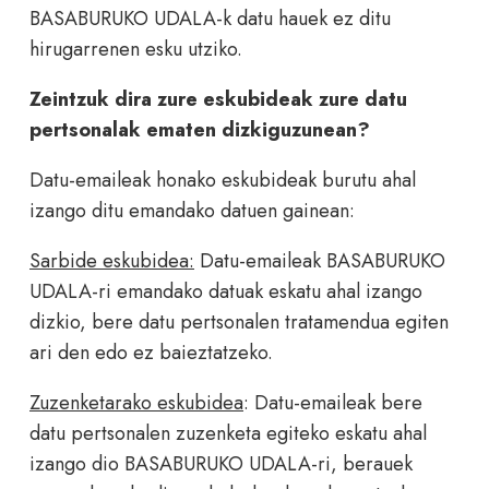
BASABURUKO UDALA-k datu hauek ez ditu
hirugarrenen esku utziko.
Zeintzuk dira zure eskubideak zure datu
pertsonalak ematen dizkiguzunean?
Datu-emaileak honako eskubideak burutu ahal
izango ditu emandako datuen gainean:
Sarbide eskubidea:
Datu-emaileak BASABURUKO
UDALA-ri emandako datuak eskatu ahal izango
dizkio, bere datu pertsonalen tratamendua egiten
ari den edo ez baieztatzeko.
Zuzenketarako eskubidea
: Datu-emaileak bere
datu pertsonalen zuzenketa egiteko eskatu ahal
izango dio BASABURUKO UDALA-ri, berauek