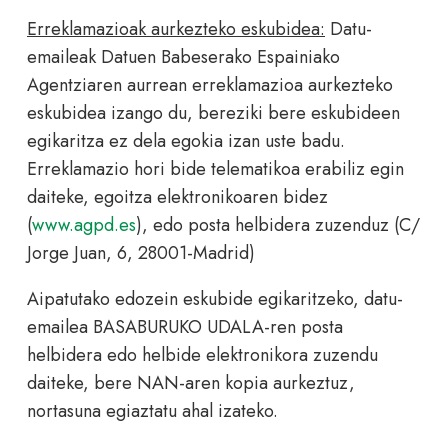
Erreklamazioak aurkezteko eskubidea:
Datu-
emaileak Datuen Babeserako Espainiako
Agentziaren aurrean erreklamazioa aurkezteko
eskubidea izango du, bereziki bere eskubideen
egikaritza ez dela egokia izan uste badu.
Erreklamazio hori bide telematikoa erabiliz egin
daiteke, egoitza elektronikoaren bidez
(
www.agpd.es
), edo posta helbidera zuzenduz (C/
Jorge Juan, 6, 28001-Madrid)
Aipatutako edozein eskubide egikaritzeko, datu-
emailea BASABURUKO UDALA-ren posta
helbidera edo helbide elektronikora zuzendu
daiteke, bere NAN-aren kopia aurkeztuz,
nortasuna egiaztatu ahal izateko.