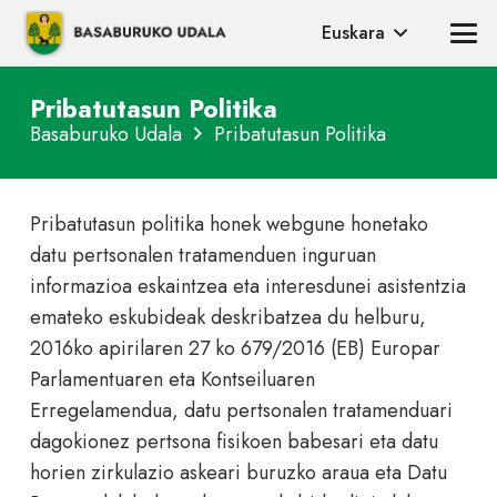
Euskara
Pribatutasun Politika
Basaburuko Udala
Pribatutasun Politika
Pribatutasun politika honek webgune honetako
datu pertsonalen tratamenduen inguruan
informazioa eskaintzea eta interesdunei asistentzia
emateko eskubideak deskribatzea du helburu,
2016ko apirilaren 27 ko 679/2016 (EB) Europar
Parlamentuaren eta Kontseiluaren
Erregelamendua, datu pertsonalen tratamenduari
dagokionez pertsona fisikoen babesari eta datu
horien zirkulazio askeari buruzko araua eta Datu