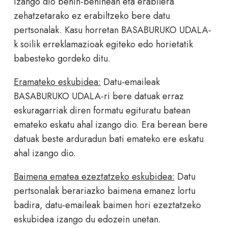
izango dio behin-behinean eta erabilera
zehatzetarako ez erabiltzeko bere datu
pertsonalak. Kasu horretan BASABURUKO UDALA-
k soilik erreklamazioak egiteko edo horietatik
babesteko gordeko ditu.
Eramateko eskubidea:
Datu-emaileak
BASABURUKO UDALA-ri bere datuak erraz
eskuragarriak diren formatu egituratu batean
emateko eskatu ahal izango dio. Era berean bere
datuak beste arduradun bati emateko ere eskatu
ahal izango dio.
Baimena ematea ezeztatzeko eskubidea:
Datu
pertsonalak berariazko baimena emanez lortu
badira, datu-emaileak baimen hori ezeztatzeko
eskubidea izango du edozein unetan.