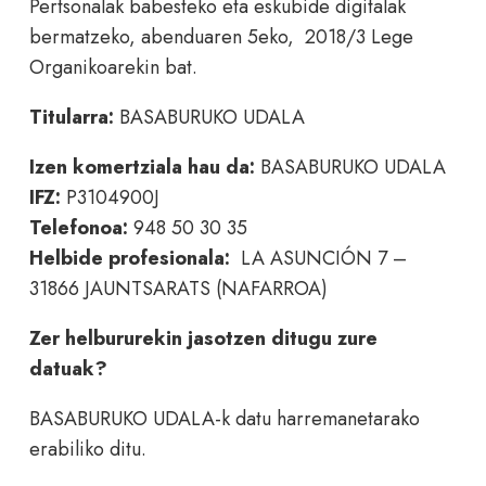
Pertsonalak babesteko eta eskubide digitalak
bermatzeko, abenduaren 5eko, 2018/3 Lege
Organikoarekin bat.
Titularra:
BASABURUKO UDALA
Izen komertziala hau da:
BASABURUKO UDALA
IFZ:
P3104900J
Telefonoa:
948 50 30 35
Helbide profesionala:
LA ASUNCIÓN 7 –
31866 JAUNTSARATS (NAFARROA)
Zer helbururekin jasotzen ditugu zure
datuak?
BASABURUKO UDALA-k datu harremanetarako
erabiliko ditu.