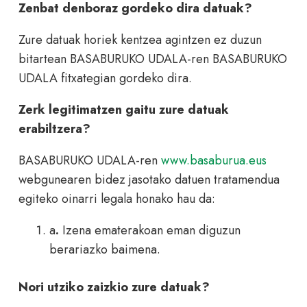
Zenbat denboraz gordeko dira datuak?
Zure datuak horiek kentzea agintzen ez duzun
bitartean BASABURUKO UDALA-ren BASABURUKO
UDALA fitxategian gordeko dira.
Zerk legitimatzen gaitu zure datuak
erabiltzera?
BASABURUKO UDALA-ren
www.basaburua.eus
webgunearen bidez jasotako datuen tratamendua
egiteko oinarri legala honako hau da:
a
.
Izena ematerakoan eman diguzun
berariazko baimena.
Nori utziko zaizkio zure datuak?