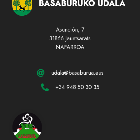
Asunción, 7
31866 Jauntsarats
NAFARROA
udala@basaburua.eus
+34 948 50 30 35