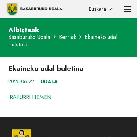
Euskara
Albisteak
Basaburuko Udala
Berriak
Ekaineko udal
buletina
Ekaineko udal buletina
2026-06-22
UDALA
IRAKURRI HEMEN