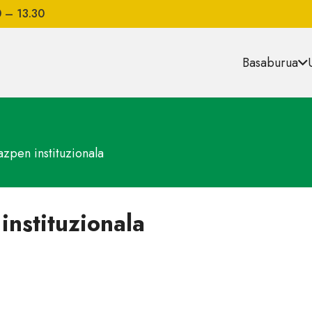
0 – 13.30
Basaburua
zpen instituzionala
nstituzionala