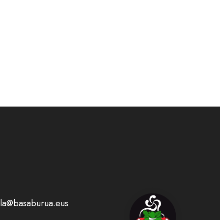
la@basaburua.eus