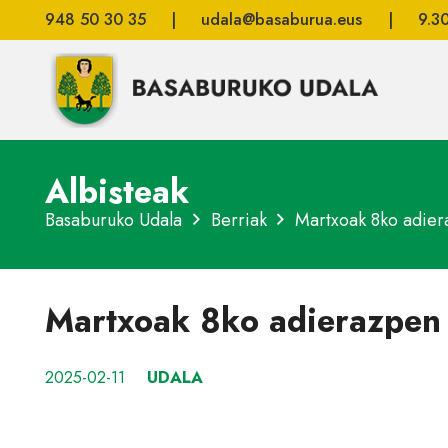
948 50 30 35
|
udala@basaburua.eus
|
9.3
Albisteak
Basaburuko Udala
Berriak
Martxoak 8ko adiera
Martxoak 8ko adierazpen i
2025-02-11
UDALA