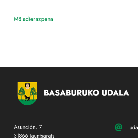
M8 adierazpena
Asunción, 7
uda
31866 Jauntsarats