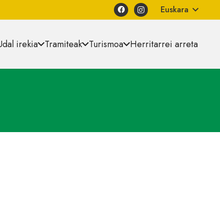
Euskara
Udal irekia
Tramiteak
Turismoa
Herritarrei arreta