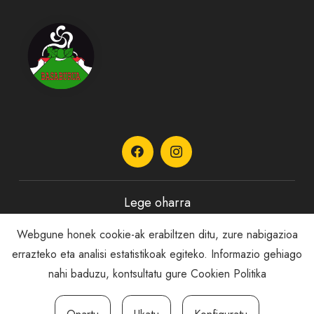
Lege oharra
Webgune honek cookie-ak erabiltzen ditu, zure nabigazioa
Pribatutasun Politika
errazteko eta analisi estatistikoak egiteko. Informazio gehiago
nahi baduzu, kontsultatu gure
Cookien Politika
Cookie politika