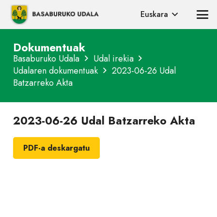
Euskara
Dokumentuak
Basaburuko Udala
Udal irekia
Udalaren dokumentuak
2023-06-26 Udal
Batzarreko Akta
2023-06-26 Udal Batzarreko Akta
PDF-a deskargatu