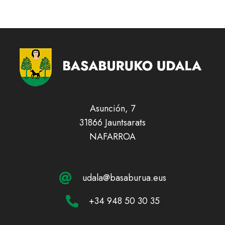
Asunción, 7
31866 Jauntsarats
NAFARROA
udala@basaburua.eus
+34 948 50 30 35