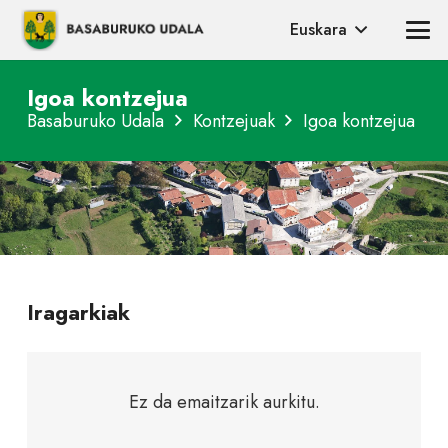
Euskara
Igoa kontzejua
Basaburuko Udala
Kontzejuak
Igoa kontzejua
Iragarkiak
Ez da emaitzarik aurkitu.