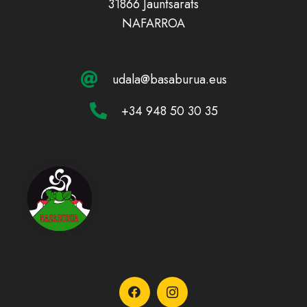
31866 Jauntsarats
NAFARROA
udala@basaburua.eus
+34 948 50 30 35