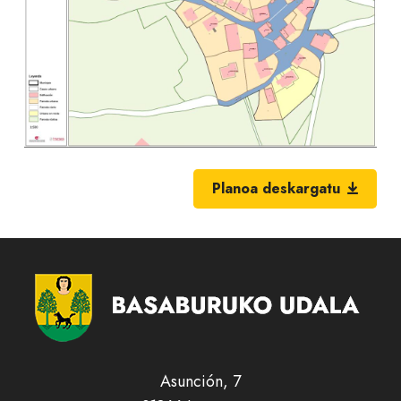
Planoa deskargatu
Asunción, 7