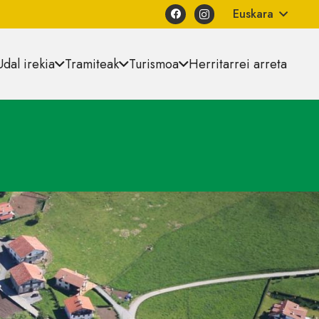
Euskara
Udal irekia
Tramiteak
Turismoa
Herritarrei arreta