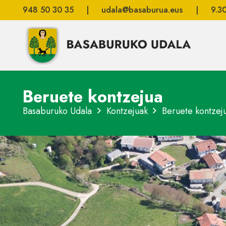
948 50 30 35
|
udala@basaburua.eus
|
9.3
Beruete kontzejua
Basaburuko Udala
Kontzejuak
Beruete kontzej