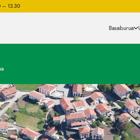
0 – 13.30
Basaburua
ua