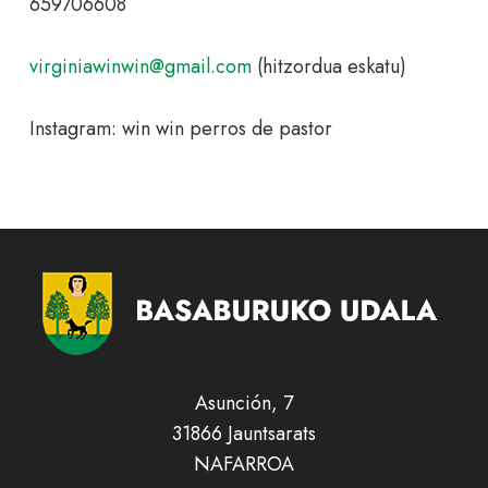
659706608
virginiawinwin@gmail.com
(hitzordua eskatu)
Instagram: win win perros de pastor
Asunción, 7
31866 Jauntsarats
NAFARROA