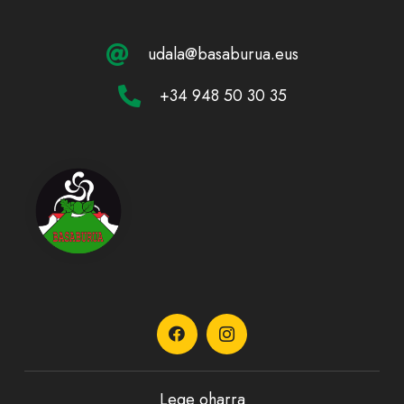
udala@basaburua.eus
+34 948 50 30 35
Lege oharra