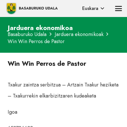
Euskara
Jarduera ekonomikoa
Basaburuko Udala
Jarduera ekonomikoak
Win Win Perros de Pastor
Win Win Perros de Pastor
Txakur zaintza serbitzua – Artzain Txakur heziketa
– Txakurrekin elkarbizitzaren kudeaketa
Igoa