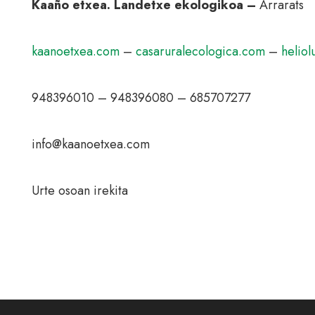
Kaaño etxea. Landetxe ekologikoa –
Arrarats
kaanoetxea.com
–
casaruralecologica.com
–
heliol
948396010 – 948396080 – 685707277
info@kaanoetxea.com
Urte osoan irekita