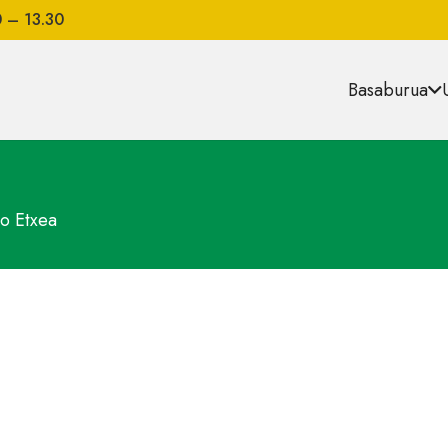
0 – 13.30
Basaburua
o Etxea