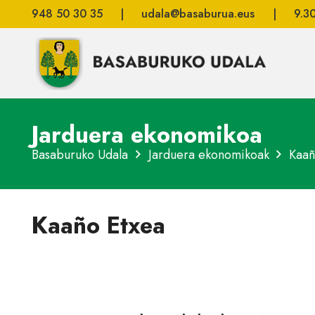
948 50 30 35
|
udala@basaburua.eus
|
9.3
Jarduera ekonomikoa
Basaburuko Udala
Jarduera ekonomikoak
Kaañ
Kaaño Etxea