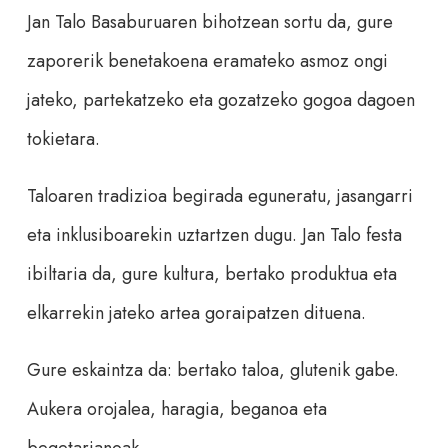
Jan Talo Basaburuaren bihotzean sortu da, gure
zaporerik benetakoena eramateko asmoz ongi
jateko, partekatzeko eta gozatzeko gogoa dagoen
tokietara.
Taloaren tradizioa begirada eguneratu, jasangarri
eta inklusiboarekin uztartzen dugu. Jan Talo festa
ibiltaria da, gure kultura, bertako produktua eta
elkarrekin jateko artea goraipatzen dituena.
Gure eskaintza da: bertako taloa, glutenik gabe.
Aukera orojalea, haragia, beganoa eta