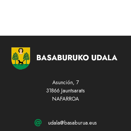
Asunción, 7
31866 Jauntsarats
NAFARROA
udala@basaburua.eus