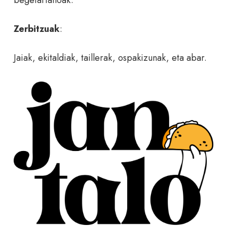
begetarianoak.
Zerbitzuak
:
Jaiak, ekitaldiak, taillerak, ospakizunak, eta abar.