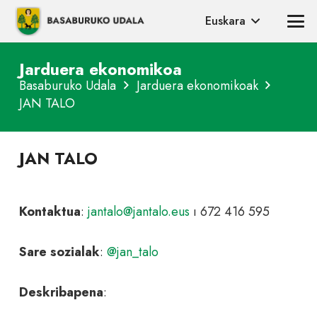
Euskara
Jarduera ekonomikoa
Basaburuko Udala
Jarduera ekonomikoak
JAN TALO
JAN TALO
Kontaktua
:
jantalo@jantalo.eus
ı 672 416 595
Sare sozialak
:
@jan_talo
Deskribapena
: