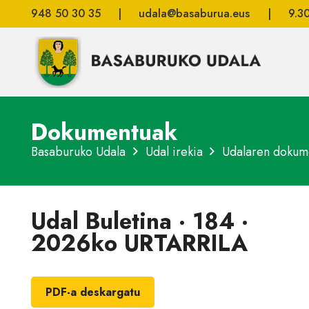
948 50 30 35
|
udala@basaburua.eus
|
9.3
Dokumentuak
Basaburuko Udala
Udal irekia
Udalaren dokum
Udal Buletina · 184 ·
2026ko URTARRILA
PDF-a deskargatu