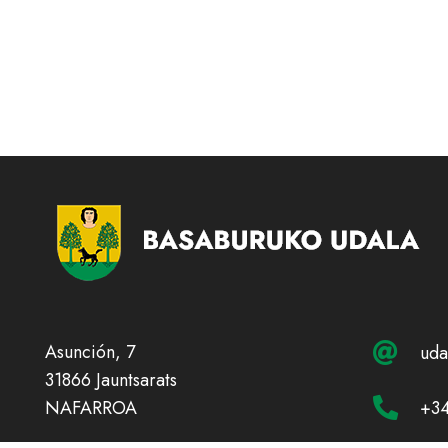
Asunción, 7
uda
31866 Jauntsarats
+34
NAFARROA