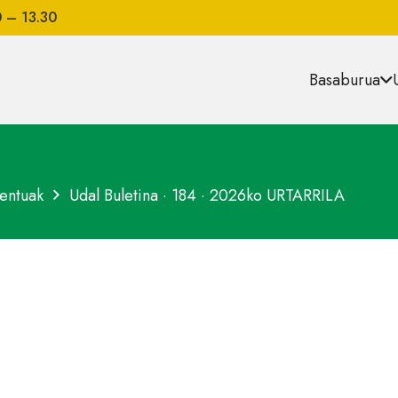
0 – 13.30
Basaburua
entuak
Udal Buletina · 184 · 2026ko URTARRILA