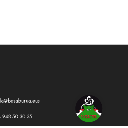
la@basaburua.eus
 948 50 30 35