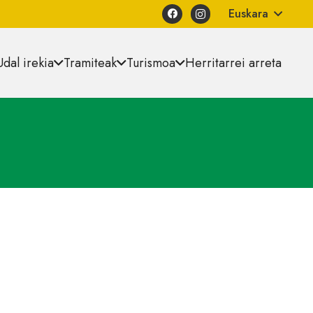
Euskara
Udal irekia
Tramiteak
Turismoa
Herritarrei arreta