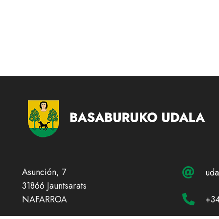
Asunción, 7
uda
31866 Jauntsarats
+34
NAFARROA