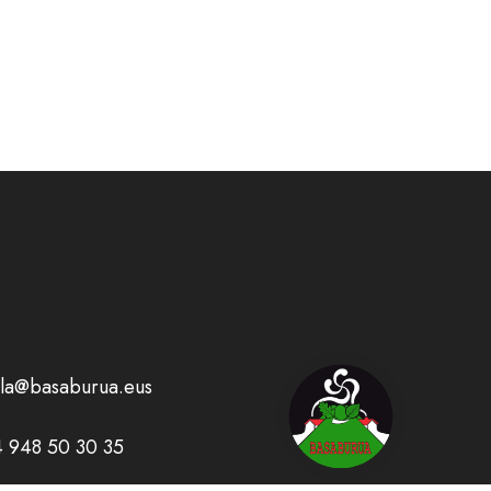
la@basaburua.eus
 948 50 30 35