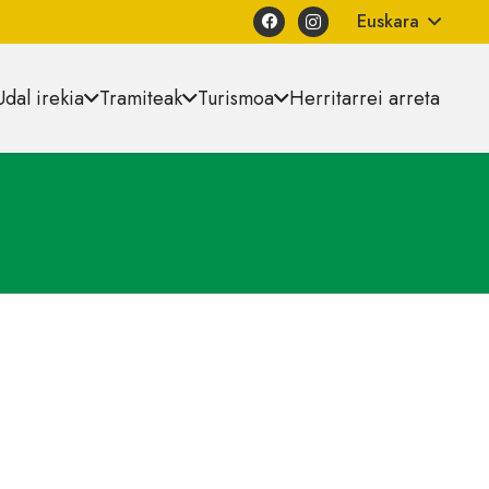
Euskara
Udal irekia
Tramiteak
Turismoa
Herritarrei arreta