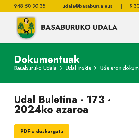
948 50 30 35
|
udala@basaburua.eus
|
9.3
Dokumentuak
Basaburuko Udala
Udal irekia
Udalaren dokum
Udal Buletina · 173 ·
2024ko azaroa
PDF-a deskargatu