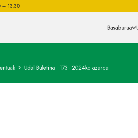
0 – 13.30
Basaburua
entuak
Udal Buletina · 173 · 2024ko azaroa