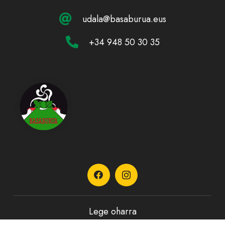
udala@basaburua.eus
+34 948 50 30 35
Lege oharra