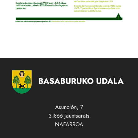
Asunción, 7
31866 Jauntsarats
NAFARROA