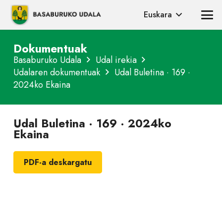
Euskara
Dokumentuak
Basaburuko Udala
Udal irekia
Udalaren dokumentuak
Udal Buletina · 169 ·
2024ko Ekaina
Udal Buletina · 169 · 2024ko
Ekaina
PDF-a deskargatu