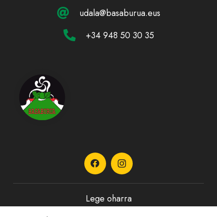
udala@basaburua.eus
+34 948 50 30 35
Lege oharra