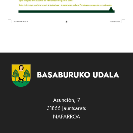
Asunción, 7
31866 Jauntsarats
NAFARROA