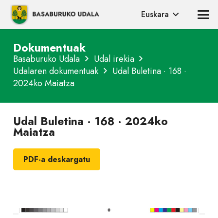
Euskara
Dokumentuak
Basaburuko Udala
Udal irekia
Udalaren dokumentuak
Udal Buletina · 168 ·
2024ko Maiatza
Udal Buletina · 168 · 2024ko
Maiatza
PDF-a deskargatu