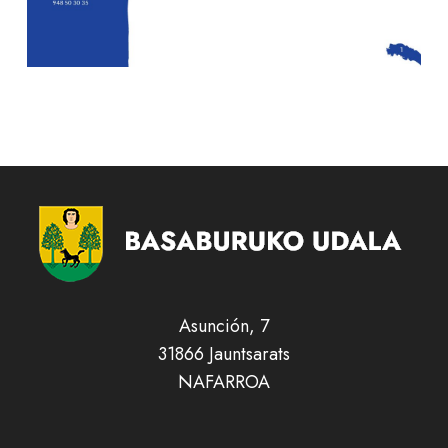
Asunción, 7
31866 Jauntsarats
NAFARROA