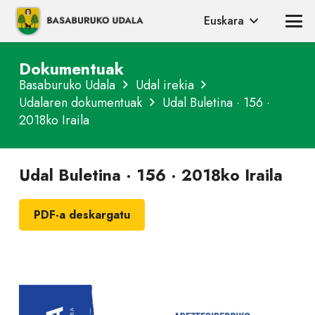
Euskara
Dokumentuak
Basaburuko Udala
Udal irekia
Udalaren dokumentuak
Udal Buletina · 156 ·
2018ko Iraila
Udal Buletina · 156 · 2018ko Iraila
PDF-a deskargatu