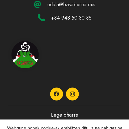
udala@basaburua.eus
+34 948 50 30 35
Lege oharra
Webgune honek cookie-ak erabiltzen ditu, zure nabigazioa