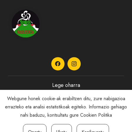
Lege oharra
Webgune honek cookie-ak erabiltzen ditu, zure nabigazioa
Pribatutasun Politika
errazteko eta analisi estatistikoak egiteko. Informazio gehiago
nahi baduzu, kontsultatu gure
Cookien Politika
Cookie politika