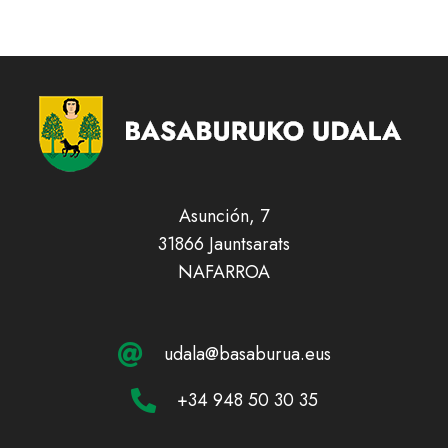
Asunción, 7
31866 Jauntsarats
NAFARROA
udala@basaburua.eus
+34 948 50 30 35