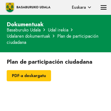
Euskara
Dokumentuak
Basaburuko Udala
Udal irekia
Udalaren dokumentuak
Plan de participación
ciudadana
Plan de participación ciudadana
PDF-a deskargatu