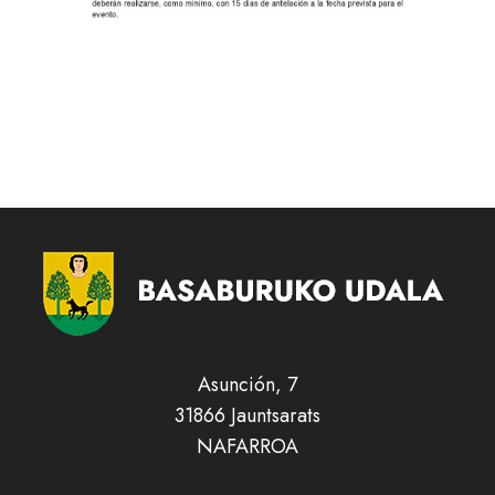
Asunción, 7
31866 Jauntsarats
NAFARROA