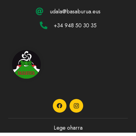
udala@basaburua.eus
+34 948 50 30 35
Lege oharra