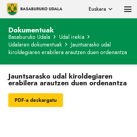
Euskara
Dokumentuak
Basaburuko Udala
Udal irekia
Udalaren dokumentuak
Jauntsarasko udal
kiroldegiaren erabilera arautzen duen ordenantza
Jauntsarasko udal kiroldegiaren
erabilera arautzen duen ordenantza
PDF-a deskargatu