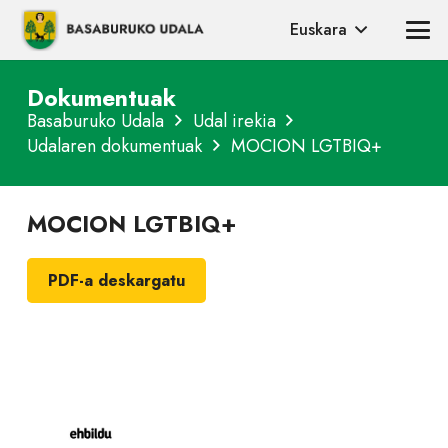
Euskara
Dokumentuak
Basaburuko Udala
Udal irekia
Udalaren dokumentuak
MOCION LGTBIQ+
MOCION LGTBIQ+
PDF-a deskargatu