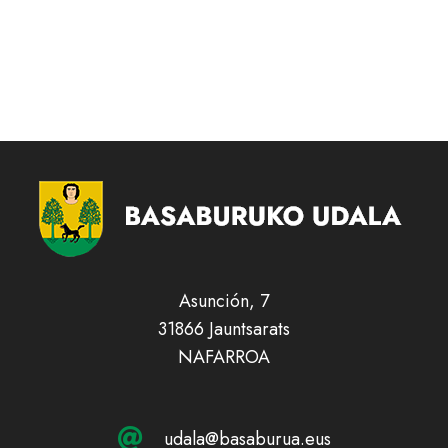
Asunción, 7
31866 Jauntsarats
NAFARROA
udala@basaburua.eus