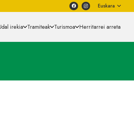
Euskara
Udal irekia
Tramiteak
Turismoa
Herritarrei arreta