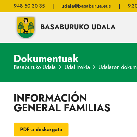
948 50 30 35
|
udala@basaburua.eus
|
9.3
Dokumentuak
Basaburuko Udala
Udal irekia
Udalaren dokum
INFORMACIÓN
GENERAL FAMILIAS
PDF-a deskargatu