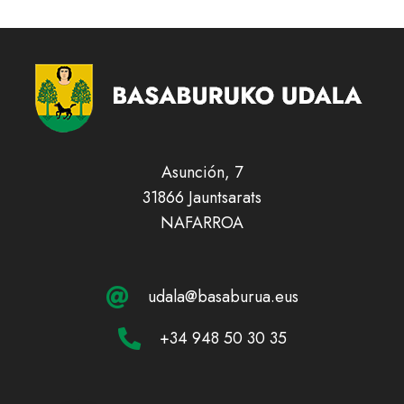
Asunción, 7
31866 Jauntsarats
NAFARROA
udala@basaburua.eus
+34 948 50 30 35