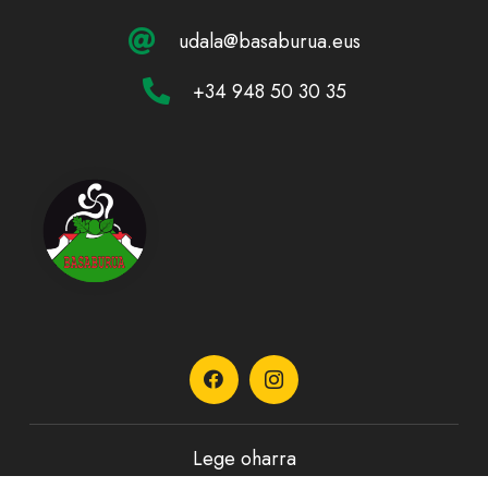
udala@basaburua.eus
+34 948 50 30 35
Lege oharra