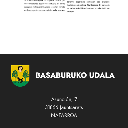
Asunción, 7
31866 Jauntsarats
NAFARROA