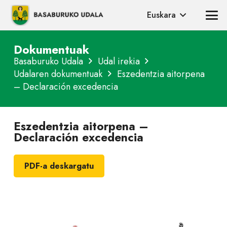
Euskara
Dokumentuak
Basaburuko Udala
Udal irekia
Udalaren dokumentuak
Eszedentzia aitorpena
– Declaración excedencia
Eszedentzia aitorpena –
Declaración excedencia
PDF-a deskargatu