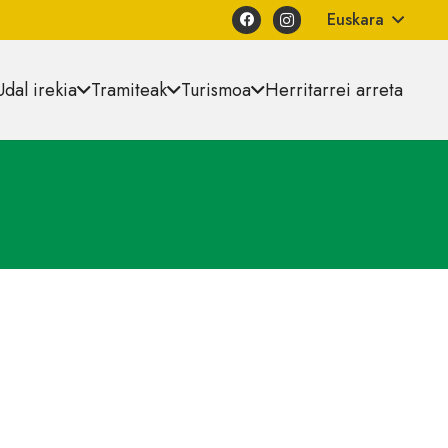
Euskara
Udal irekia
Tramiteak
Turismoa
Herritarrei arreta