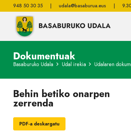
948 50 30 35
|
udala@basaburua.eus
|
9.3
Dokumentuak
Basaburuko Udala
Udal irekia
Udalaren dokum
Behin betiko onarpen
zerrenda
PDF-a deskargatu