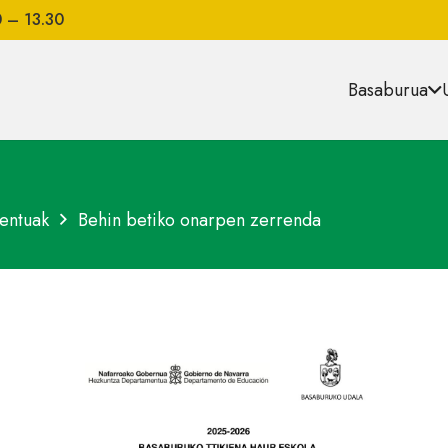
0 – 13.30
Basaburua
entuak
Behin betiko onarpen zerrenda