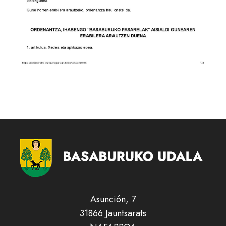
Asunción, 7
31866 Jauntsarats