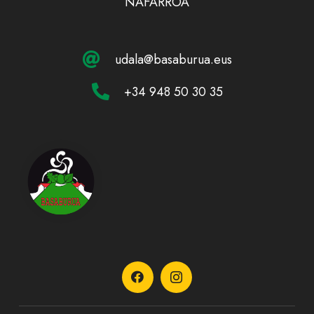
NAFARROA
udala@basaburua.eus
+34 948 50 30 35