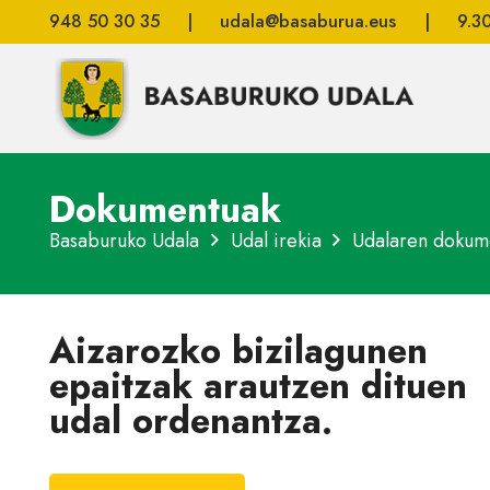
948 50 30 35
|
udala@basaburua.eus
|
9.3
Dokumentuak
Basaburuko Udala
Udal irekia
Udalaren dokum
Aizarozko bizilagunen
epaitzak arautzen dituen
udal ordenantza.