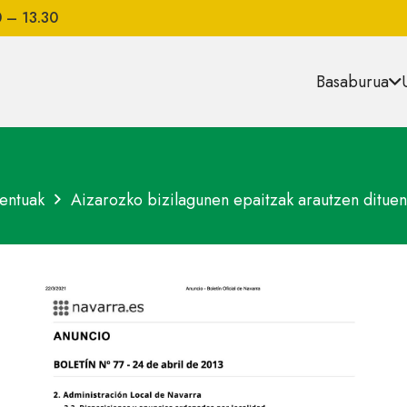
0 – 13.30
Basaburua
entuak
Aizarozko bizilagunen epaitzak arautzen dituen