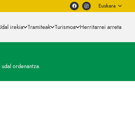
Euskara
Udal irekia
Tramiteak
Turismoa
Herritarrei arreta
 udal ordenantza.