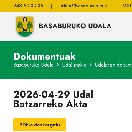
948 50 30 35
|
udala@basaburua.eus
|
9.3
Dokumentuak
Basaburuko Udala
Udal irekia
Udalaren dokum
2026-04-29 Udal
Batzarreko Akta
PDF-a deskargatu