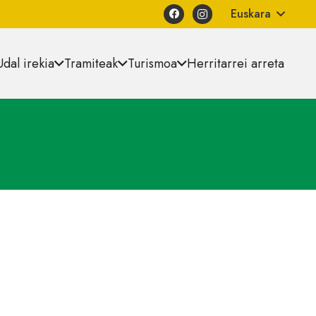
Euskara
Udal irekia
Tramiteak
Turismoa
Herritarrei arreta