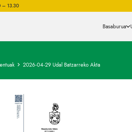
0 – 13.30
Basaburua
entuak
2026-04-29 Udal Batzarreko Akta