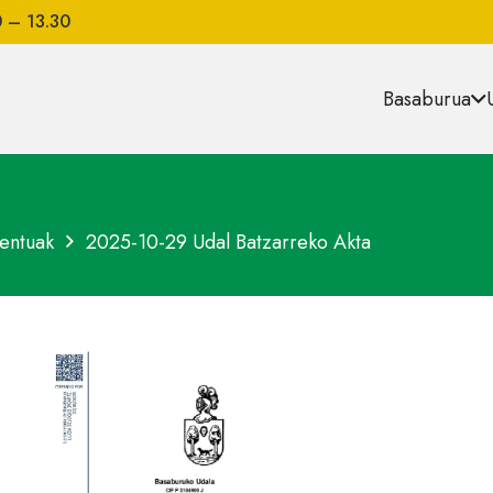
0 – 13.30
Basaburua
entuak
2025-10-29 Udal Batzarreko Akta