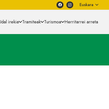
Euskara
Udal irekia
Tramiteak
Turismoa
Herritarrei arreta