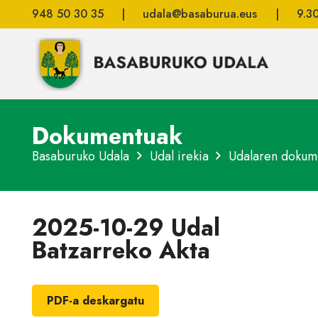
948 50 30 35
|
udala@basaburua.eus
|
9.3
Dokumentuak
Basaburuko Udala
Udal irekia
Udalaren dokum
2025-10-29 Udal
Batzarreko Akta
PDF-a deskargatu