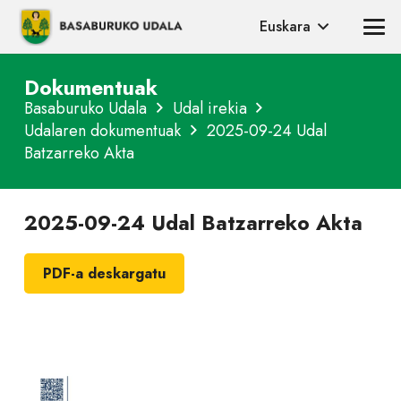
Euskara
Dokumentuak
Basaburuko Udala
Udal irekia
Udalaren dokumentuak
2025-09-24 Udal
Batzarreko Akta
2025-09-24 Udal Batzarreko Akta
PDF-a deskargatu