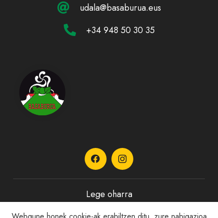
udala@basaburua.eus
+34 948 50 30 35
Lege oharra
Webgune honek cookie-ak erabiltzen ditu, zure nabigazioa