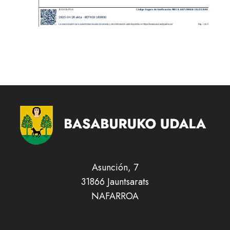
Asunción, 7
31866 Jauntsarats
NAFARROA