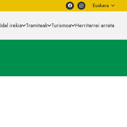
Euskara
Udal irekia
Tramiteak
Turismoa
Herritarrei arreta