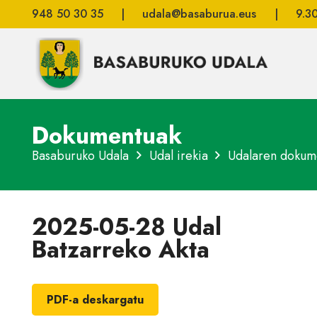
948 50 30 35
|
udala@basaburua.eus
|
9.3
Dokumentuak
Basaburuko Udala
Udal irekia
Udalaren dokum
2025-05-28 Udal
Batzarreko Akta
PDF-a deskargatu