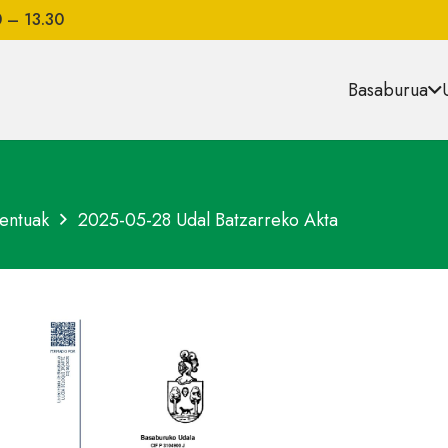
0 – 13.30
Basaburua
entuak
2025-05-28 Udal Batzarreko Akta