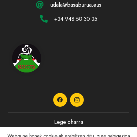
udala@basaburua.eus
+34 948 50 30 35
Lege oharra
Webgune honek cookie-ak erabiltzen ditu, zure nabigazioa