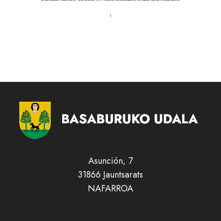
Asunción, 7
31866 Jauntsarats
NAFARROA