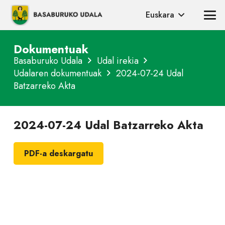
Euskara
Dokumentuak
Basaburuko Udala
Udal irekia
Udalaren dokumentuak
2024-07-24 Udal
Batzarreko Akta
2024-07-24 Udal Batzarreko Akta
PDF-a deskargatu