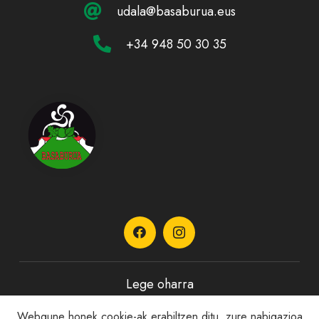
udala@basaburua.eus
+34 948 50 30 35
Lege oharra
Webgune honek cookie-ak erabiltzen ditu, zure nabigazioa