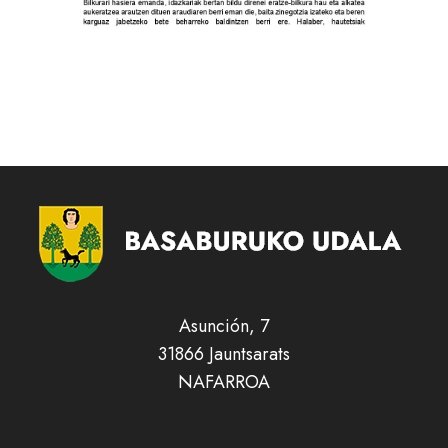
Asunción, 7
31866 Jauntsarats
NAFARROA