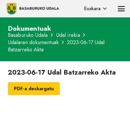
Euskara
Dokumentuak
Basaburuko Udala
Udal irekia
Udalaren dokumentuak
2023-06-17 Udal
Batzarreko Akta
2023-06-17 Udal Batzarreko Akta
PDF-a deskargatu