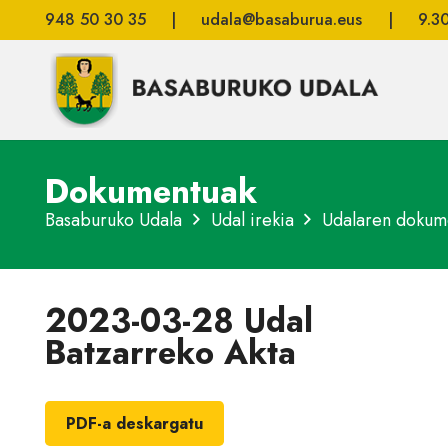
948 50 30 35
|
udala@basaburua.eus
|
9.3
Dokumentuak
Basaburuko Udala
Udal irekia
Udalaren dokum
2023-03-28 Udal
Batzarreko Akta
PDF-a deskargatu