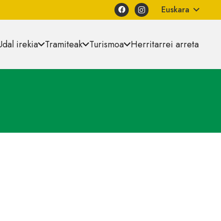
Euskara
Udal irekia
Tramiteak
Turismoa
Herritarrei arreta