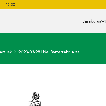
0 – 13.30
Basaburua
entuak
2023-03-28 Udal Batzarreko Akta