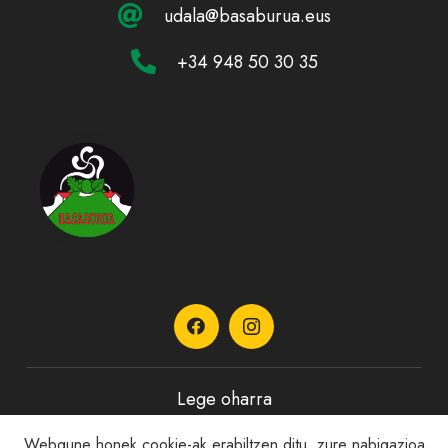
udala@basaburua.eus
+34 948 50 30 35
Lege oharra
Webgune honek cookie-ak erabiltzen ditu, zure nabigazioa