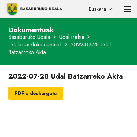
Euskara
Dokumentuak
Basaburuko Udala
Udal irekia
Udalaren dokumentuak
2022-07-28 Udal
Batzarreko Akta
2022-07-28 Udal Batzarreko Akta
PDF-a deskargatu