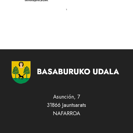
Asunción, 7
31866 Jauntsarats
NAFARROA