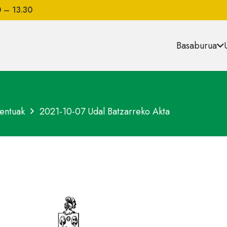
0 – 13.30
Basaburua
entuak
2021-10-07 Udal Batzarreko Akta