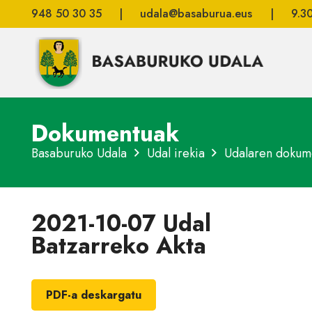
948 50 30 35
|
udala@basaburua.eus
|
9.3
Dokumentuak
Basaburuko Udala
Udal irekia
Udalaren dokum
2021-10-07 Udal
Batzarreko Akta
PDF-a deskargatu