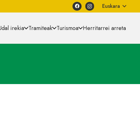
Euskara
Udal irekia
Tramiteak
Turismoa
Herritarrei arreta