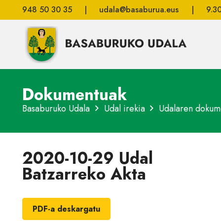
948 50 30 35
|
udala@basaburua.eus
|
9.3
Dokumentuak
Basaburuko Udala
Udal irekia
Udalaren dokum
2020-10-29 Udal
Batzarreko Akta
PDF-a deskargatu