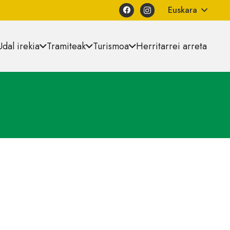
Euskara
Udal irekia
Tramiteak
Turismoa
Herritarrei arreta