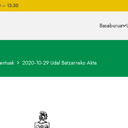
0 – 13.30
Basaburua
entuak
2020-10-29 Udal Batzarreko Akta