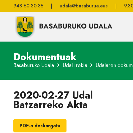
948 50 30 35
|
udala@basaburua.eus
|
9.3
Dokumentuak
Basaburuko Udala
Udal irekia
Udalaren dokum
2020-02-27 Udal
Batzarreko Akta
PDF-a deskargatu