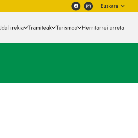
Euskara
Udal irekia
Tramiteak
Turismoa
Herritarrei arreta