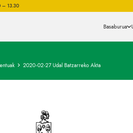
0 – 13.30
Basaburua
entuak
2020-02-27 Udal Batzarreko Akta