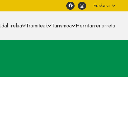
Euskara
Udal irekia
Tramiteak
Turismoa
Herritarrei arreta