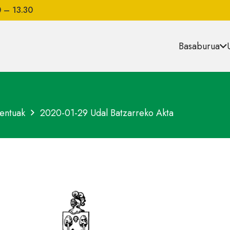
0 – 13.30
Basaburua
entuak
2020-01-29 Udal Batzarreko Akta