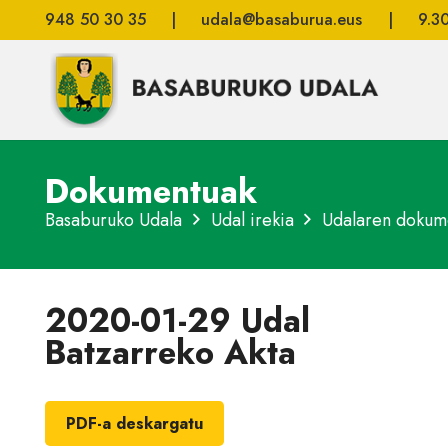
948 50 30 35
|
udala@basaburua.eus
|
9.3
Dokumentuak
Basaburuko Udala
Udal irekia
Udalaren dokum
2020-01-29 Udal
Batzarreko Akta
PDF-a deskargatu