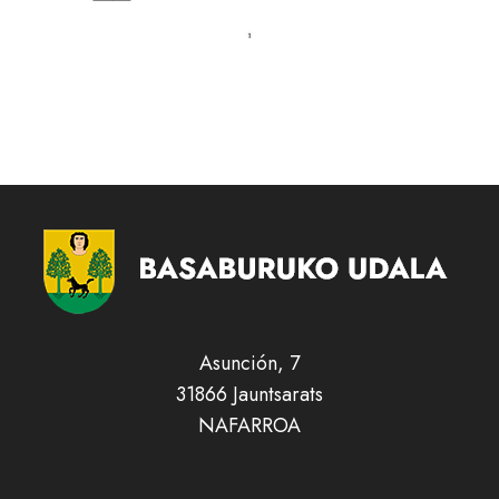
Asunción, 7
31866 Jauntsarats
NAFARROA