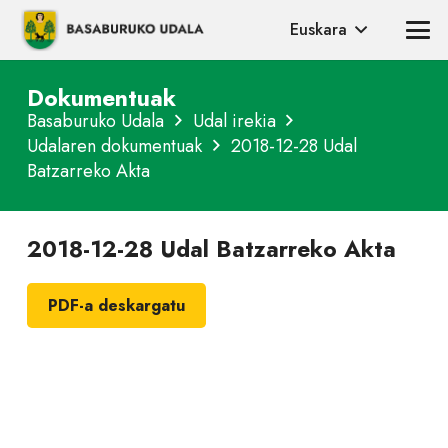
Euskara
Dokumentuak
Basaburuko Udala
Udal irekia
Udalaren dokumentuak
2018-12-28 Udal
Batzarreko Akta
2018-12-28 Udal Batzarreko Akta
PDF-a deskargatu