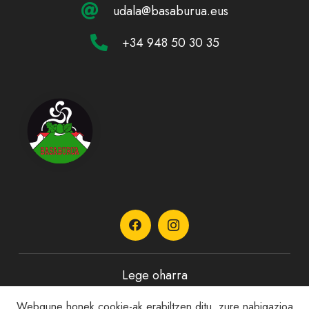
udala@basaburua.eus
+34 948 50 30 35
Lege oharra
Webgune honek cookie-ak erabiltzen ditu, zure nabigazioa