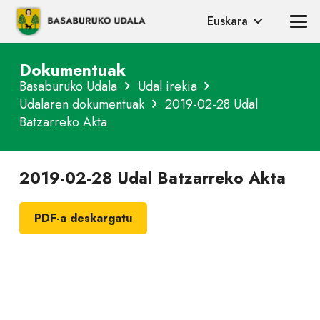
Euskara
Dokumentuak
Basaburuko Udala
Udal irekia
Udalaren dokumentuak
2019-02-28 Udal
Batzarreko Akta
2019-02-28 Udal Batzarreko Akta
PDF-a deskargatu