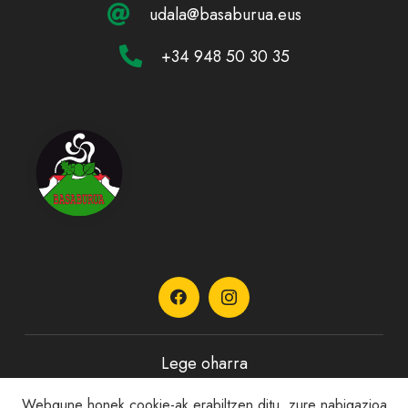
udala@basaburua.eus
+34 948 50 30 35
Lege oharra
Webgune honek cookie-ak erabiltzen ditu, zure nabigazioa