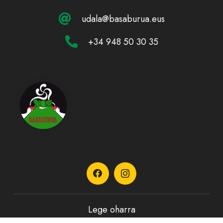
udala@basaburua.eus
+34 948 50 30 35
Lege oharra