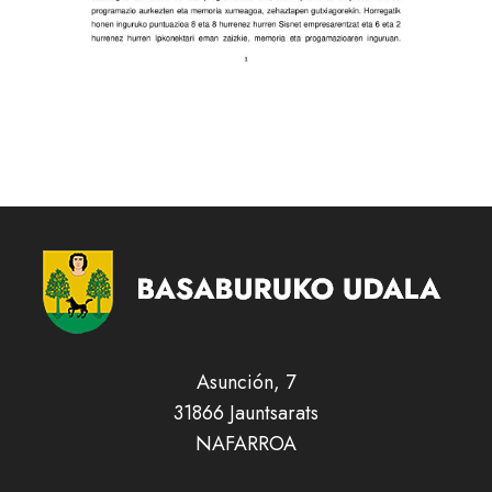
Asunción, 7
31866 Jauntsarats
NAFARROA