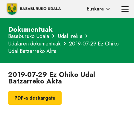
Euskara
Dokumentuak
Basaburuko Udala
Udal irekia
Udalaren dokumentuak
2019-07-29 Ez Ohiko
Udal Batzarreko Akta
2019-07-29 Ez Ohiko Udal
Batzarreko Akta
PDF-a deskargatu