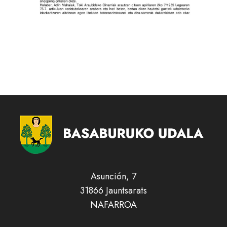
Asunción, 7
31866 Jauntsarats
NAFARROA