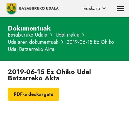
Euskara
Dokumentuak
Basaburuko Udala
Udal irekia
Udalaren dokumentuak
2019-06-15 Ez Ohiko
Udal Batzarreko Akta
2019-06-15 Ez Ohiko Udal
Batzarreko Akta
PDF-a deskargatu