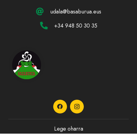
udala@basaburua.eus
+34 948 50 30 35
Lege oharra