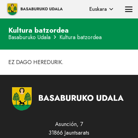
Euskara
Kultura batzordea
Basaburuko Udala
Kultura batzordea
EZ DAGO HEREDURIK.
Asunción, 7
31866 Jauntsarats