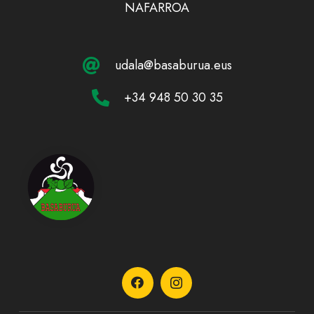
NAFARROA
udala@basaburua.eus
+34 948 50 30 35